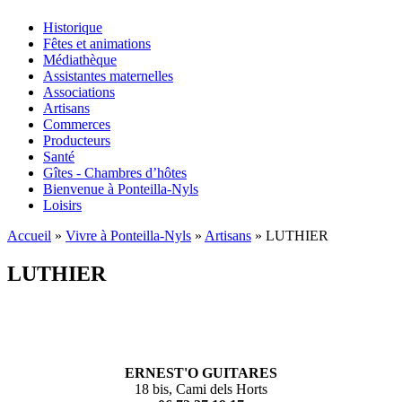
Historique
Fêtes et animations
Menu secondaire
Médiathèque
Assistantes maternelles
Associations
Artisans
Commerces
Producteurs
Santé
Gîtes - Chambres d’hôtes
Bienvenue à Ponteilla-Nyls
Loisirs
Accueil
»
Vivre à Ponteilla-Nyls
»
Artisans
» LUTHIER
Vous êtes ici
LUTHIER
ERNEST'O GUITARES
18 bis, Cami dels Horts