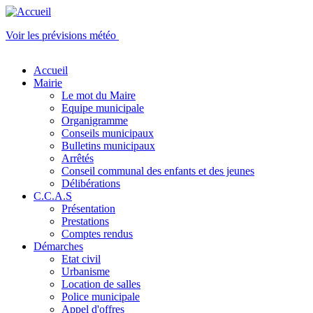
Aller au contenu principal
Skip to navigation
Voir les prévisions météo
Accueil
Mairie
Le mot du Maire
Equipe municipale
Organigramme
Conseils municipaux
Bulletins municipaux
Arrêtés
Conseil communal des enfants et des jeunes
Délibérations
C.C.A.S
Présentation
Prestations
Comptes rendus
Démarches
Etat civil
Urbanisme
Location de salles
Police municipale
Appel d'offres